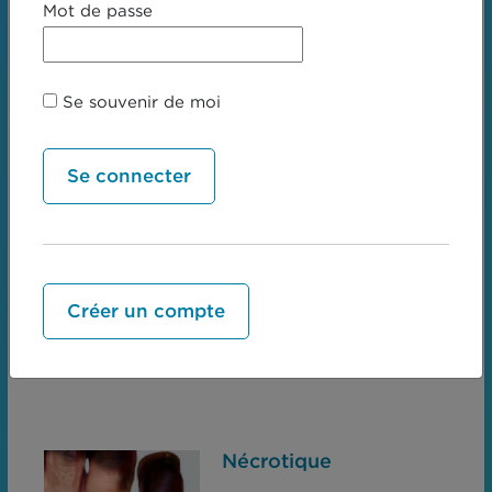
Mot de passe
Purpurique
Se souvenir de moi
Ecchymose
Pétéchies
Purpura palpable
Déprimée
Atrophie
Créer un compte
Érosion
Ulcère
Nécrotique