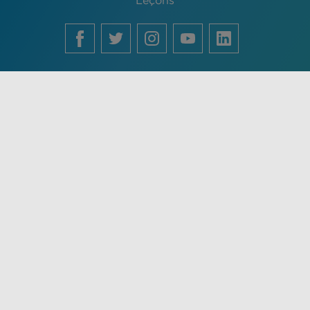
Leçons
English
Français
中文 (中国)
Español
Português
Lʼutilisation de ce site vaut acceptation de votre part des