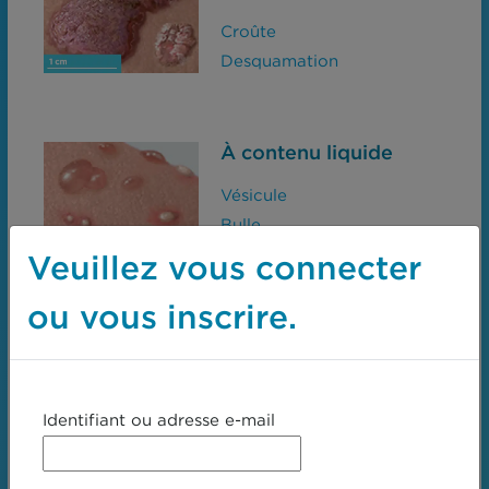
Croûte
Desquamation
À contenu liquide
Vésicule
Bulle
Pustule
Veuillez vous connecter
ou vous inscrire.
Rouge, effaçable à
la vitropression
Érythème
Identifiant ou adresse e-mail
Érythrodermie
Télangiectasie