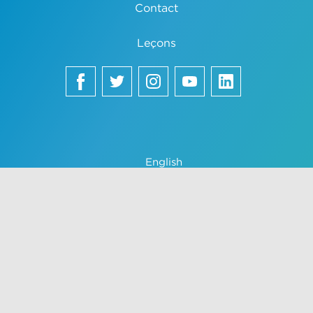
Contact
Leçons
English
Français
中文 (中国)
Español
Português