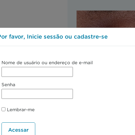
Por favor, Inicie sessão ou cadastre-se
Nome de usuário ou endereço de e-mail
As pálpebras são um loc
Senha
incomum para a ocorrên
herpes simples.
Lembrar-me