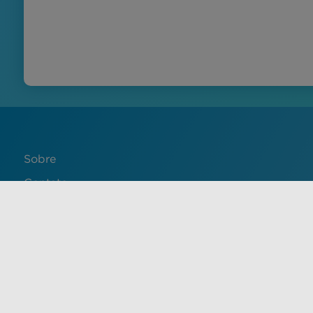
Sobre
Contato
English
Français
中文 (中国)
Español