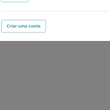
← Previous lesson:Como reconhecer a c
Criar uma conta