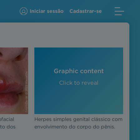
Iniciar sessão
Cadastrar-se
Graphic content
Click to reveal
facial
Herpes simples genital clássico com
to dos
envolvimento do corpo do pênis.