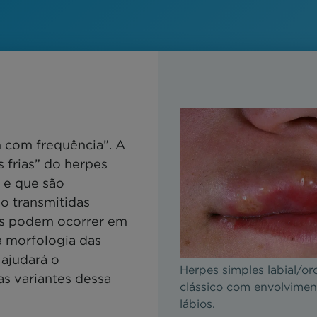
 com frequência”. A
 frias” do herpes
 e que são
o transmitidas
pes podem ocorrer em
a morfologia das
 ajudará o
Herpes simples labial/oro
as variantes dessa
clássico com envolvimen
lábios.