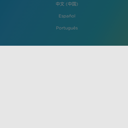
中文 (中国)
Español
Português
A utilização deste site implica na aceitação dos termos de
serviço e da política de privacidade da VisualDx. O material
contido neste site é apenas para fins informativos e não
substitui o aconselhamento médico, o diagnóstico ou o
tratamento fornecido por um profissional de saúde
qualificado. O uso não autorizado deste site é estritamente
proibido.
Copyright © 2026 VisualDx®. All Rights Reserved.