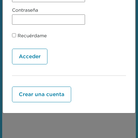
Contraseña
←
Next lesson:Variación
Objetivoide
morfológica →
Recuérdame
Crear una cuenta