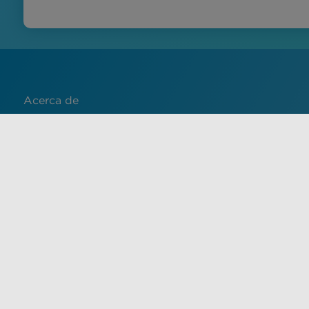
Acerca de
Contacto
English
Français
中文 (中国)
Español
El uso de este sitio implica la aceptación de las condiciones 
material de este sitio tiene fines informativos únicamente 
proporcionado por un proveedor de atención médica calific