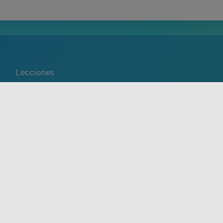
Lecciones
Português
de servicio y la política de privacidad de VisualDx. El
y no sustituye el consejo, diagnóstico o tratamiento médico
ado. Se prohíbe expresamente el uso no autorizado de este