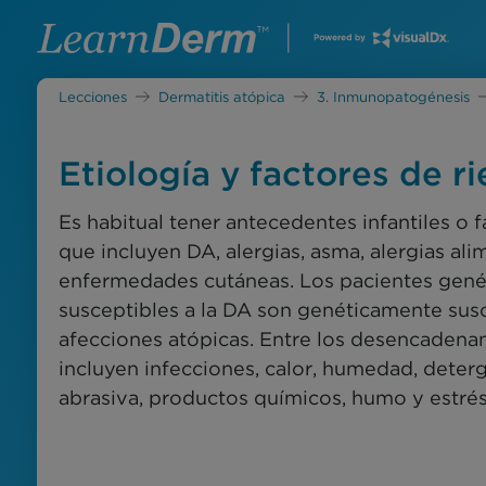
Lecciones
Dermatitis atópica
3. Inmunopatogénesis
Etiología y factores de r
Es habitual tener antecedentes infantiles o f
que incluyen DA, alergias, asma, alergias ali
enfermedades cutáneas. Los pacientes gen
susceptibles a la DA son genéticamente susc
afecciones atópicas. Entre los desencadena
incluyen infecciones, calor, humedad, deter
abrasiva, productos químicos, humo y estrés