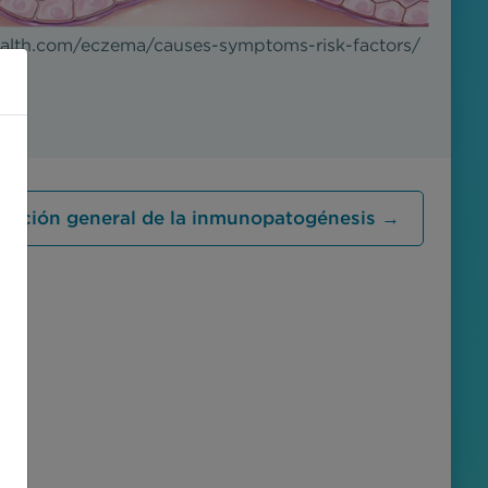
alth.com/eczema/causes-symptoms-risk-factors/
ripción general de la inmunopatogénesis →