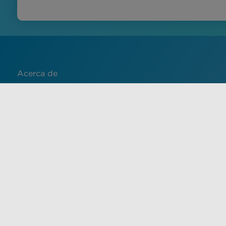
Acerca de
Contacto
English
Français
中文 (中国)
Español
El uso de este sitio implica la aceptación de las condiciones 
material de este sitio tiene fines informativos únicamente 
proporcionado por un proveedor de atención médica calific