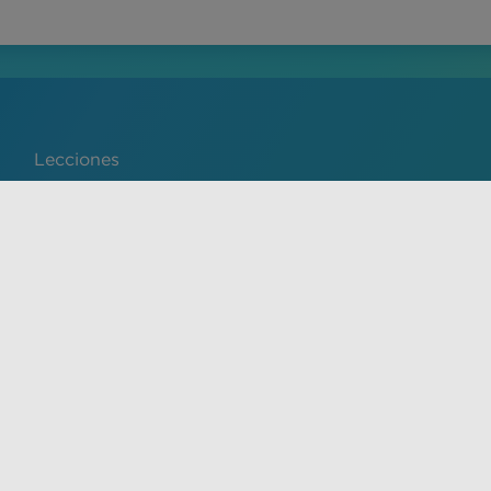
Lecciones
Português
de servicio y la política de privacidad de VisualDx. El
y no sustituye el consejo, diagnóstico o tratamiento médico
ado. Se prohíbe expresamente el uso no autorizado de este