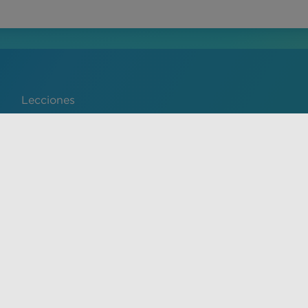
Lecciones
Português
de servicio y la política de privacidad de VisualDx. El
y no sustituye el consejo, diagnóstico o tratamiento médico
ado. Se prohíbe expresamente el uso no autorizado de este