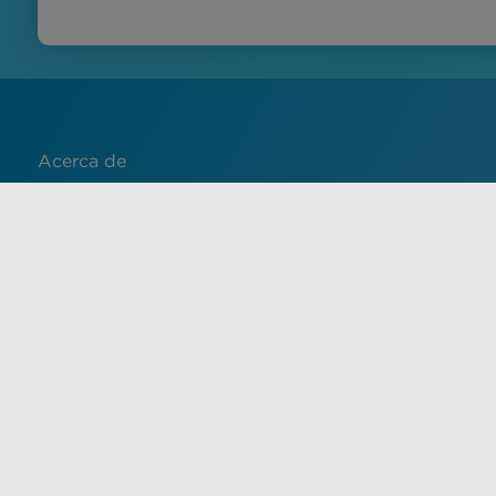
Acerca de
Contacto
English
Français
中文 (中国)
Español
El uso de este sitio implica la aceptación de las condiciones 
material de este sitio tiene fines informativos únicamente 
proporcionado por un proveedor de atención médica calific