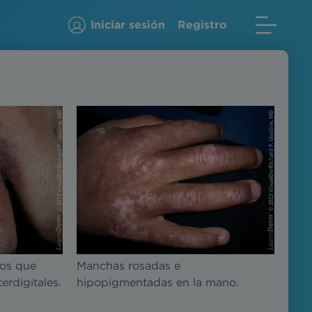
Iniciar sesión
Registro
os que
Manchas rosadas e
erdigitales.
hipopigmentadas en la mano.